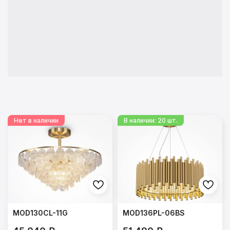
ПОДРОБНЕЕ
Ландшафтные
MOD130CL-11G
MOD136PL-06BS
светильники