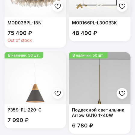
MOD036PL-18N
MOD166PL-L30GB3K
75 490
₽
48 490
₽
Out of stock
P359-PL-220-C
Подвесной светильник
Arrow GU10 1x40W
7 990
₽
6 780
₽