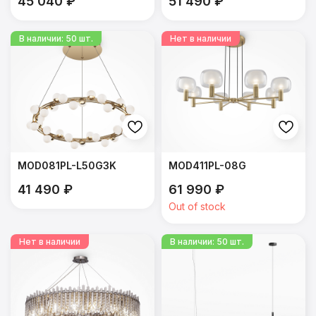
45 040
₽
51 490
₽
MOD081PL-L50G3K
MOD411PL-08G
41 490
₽
61 990
₽
Out of stock
ПОДРОБНЕЕ