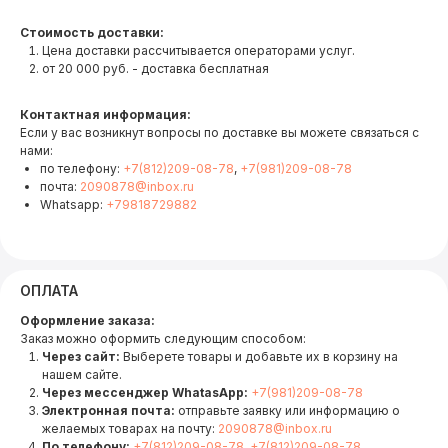
Стоимость доставки:
Цена доставки рассчитывается операторами услуг.
от 20 000 руб. - доставка бесплатная
Контактная информация:
Если у вас возникнут вопросы по доставке вы можете связаться с
нами:
по телефону:
+7(812)209-08-78
,
+7(981)209-08-78
почта:
2090878@inbox.ru
Whatsapp:
+79818729882
ОПЛАТА
Оформление заказа:
Заказ можно оформить следующим способом:
Через сайт:
Выберете товары и добавьте их в корзину на
нашем сайте.
Через мессенджер WhatasApp:
+7(981)209-08-78
Электронная почта:
отправьте заявку или информацию о
желаемых товарах на почту:
2090878@inbox.ru
По телефону:
+7(812)209-08-78
,
+7(812)209-08-78