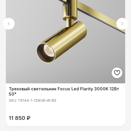
Трековый светильник Focus Led Flarity 3000K 12Вт
Т
50°
S
SKU:
TR144-1-12W3K-W-BS
в
м
т
11 850
₽
C
у