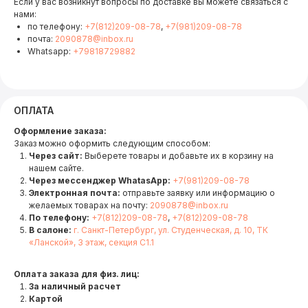
Если у вас возникнут вопросы по доставке вы можете связаться с
нами:
по телефону:
+7(812)209-08-78
,
+7(981)209-08-78
почта:
2090878@inbox.ru
Whatsapp:
+79818729882
ОПЛАТА
Оформление заказа:
Заказ можно оформить следующим способом:
Через сайт:
Выберете товары и добавьте их в корзину на
нашем сайте.
Через мессенджер WhatasApp:
+7(981)209-08-78
Электронная почта:
отправьте заявку или информацию о
желаемых товарах на почту:
2090878@inbox.ru
По телефону:
+7(812)209-08-78
,
+7(812)209-08-78
В салоне:
г. Санкт-Петербург, ул. Студенческая, д. 10, ТК
«Ланской», 3 этаж, секция С1.1
Оплата заказа для физ. лиц:
За наличный расчет
Картой