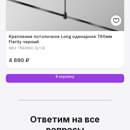
Крепление потолочное Long одинарное 760мм
Ш
Flarity черный
S
SKU:
TRA159C-SL1-B
4 890
₽
В корзину
Ответим на все
вопросы