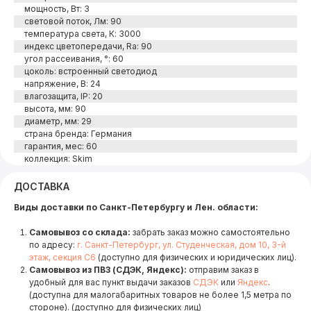
мощность, Вт: 3
световой поток, Лм: 90
температура света, К: 3000
индекс цветопередачи, Ra: 90
угол рассеивания, °: 60
цоколь: встроенный светодиод
напряжение, В: 24
влагозащита, IP: 20
высота, мм: 90
диаметр, мм: 29
страна бренда: Германия
гарантия, мес: 60
коллекция: Skim
ДОСТАВКА
Виды доставки по Санкт-Петербургу и Лен. области:
Самовывоз со склада:
забрать заказ можно самостоятельно
по адресу:
г. Санкт-Петербург, ул. Студенческая, дом 10, 3-й
этаж, секция С6
(доступно для физических и юридических лиц).
Самовывоз из ПВЗ (СДЭК, Яндекс):
отправим заказ в
удобный для вас пункт выдачи заказов
СДЭК
или
Яндекс
.
(доступна для малогабаритных товаров не более 1,5 метра по
стороне). (доступно для физических лиц)