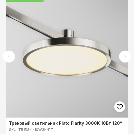
Трековый светильник Plato Flarity 3000K 10Вт 120°
Ш
л
SKU:
TR153-1-10W3K-PT