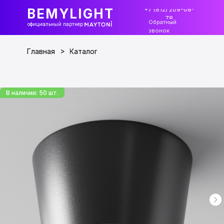
+7 (812) 209-08-
BEMYLIGHT
78
Обратный
официальный партнер
звонок
>
Главная
Каталог