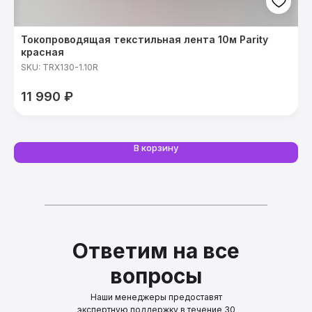
Токопроводящая текстильная лента 10м Parity
П
красная
1
SKU:
TRX130-1.10R
S
в
11 990
₽
м
1
т
C
у
В корзину
Ответим на все
вопросы
Наши менеджеры предоставят
экспертную поддержку в течение 30