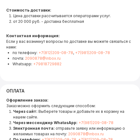
Стоимость доставки:
Цена доставки рассчитывается операторами услуг.
от 20 000 руб. - доставка бесплатная
Контактная информация:
Если у вас возникнут вопросы по доставке вы можете связаться с
нами:
по телефону:
+7(812)209-08-78
,
+7(981)209-08-78
почта:
2090878@inbox.ru
Whatsapp:
+79818729882
ОПЛАТА
Оформление заказа:
Заказ можно оформить следующим способом:
Через сайт:
Выберете товары и добавьте их в корзину на
нашем сайте.
Через мессенджер WhatasApp:
+7(981)209-08-78
Электронная почта:
отправьте заявку или информацию о
желаемых товарах на почту:
2090878@inbox.ru
По телефону:
+7(812)209-08-78
,
+7(812)209-08-78