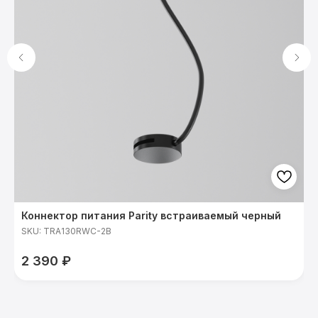
Коннектор питания Parity встраиваемый черный
П
1
SKU:
TRA130RWC-2B
S
2 390
₽
в
м
т
C
у