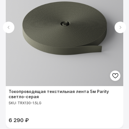
Токопроводящая текстильная лента 5м Parity
Ф
светло-серая
S
SKU:
TRX130-1.5LG
6 290
₽