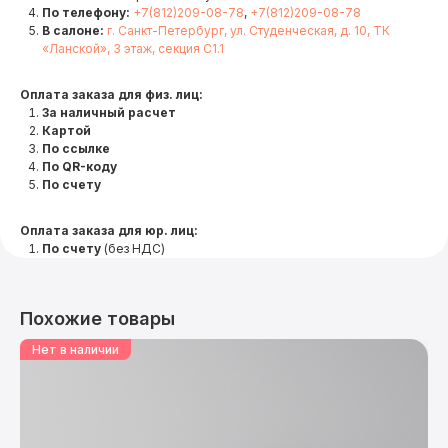
По телефону:
+7(812)209-08-78
,
+7(812)209-08-78
В салоне:
г. Санкт-Петербург, ул. Студенческая, д. 10, ТК
«Ланской», 3 этаж, секция С1.1
Оплата заказа для физ. лиц:
За наличный расчет
Картой
По ссылке
По QR-коду
По счету
Оплата заказа для юр. лиц:
По счету
(без НДС)
Похожие товары