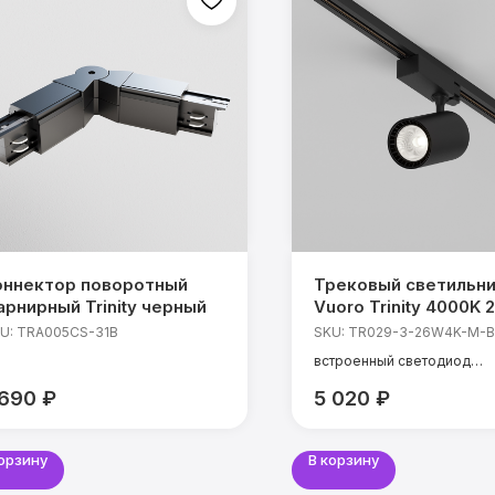
оннектор поворотный
Трековый светильн
арнирный Trinity черный
Vuoro Trinity 4000K 
36°
U:
TRA005CS-31B
SKU:
TR029-3-26W4K-M-B
встроенный светодиод
мощность: 26 Вт
 690
₽
5 020
₽
температура света: 4000 
CRI: 90 Ra
угол света: 36°
корзину
В корзину