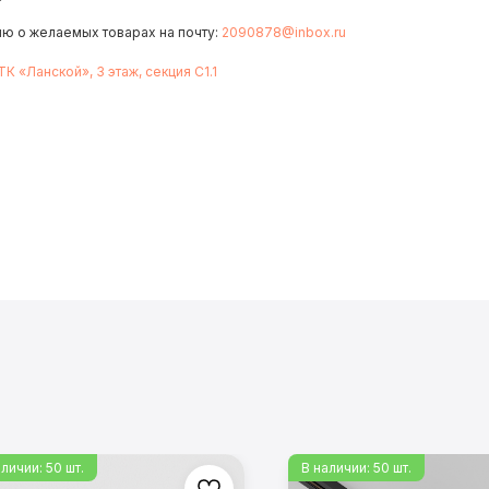
ию о желаемых товарах на почту:
2090878@inbox.ru
 ТК «Ланской», 3 этаж, секция С1.1