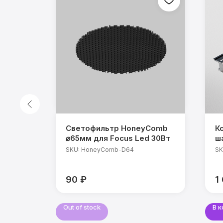
ников
Светофильтр HoneyComb
К
ента,
⌀65мм для Focus Led 30Вт
ш
SKU:
HoneyComb-D64
SK
90
₽
1
Out of stock
В 