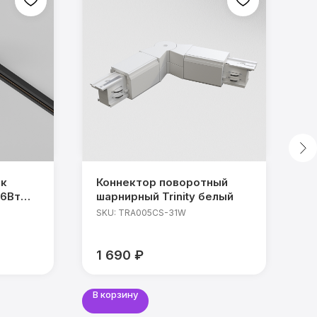
ик
Коннектор поворотный
К
26Вт
шарнирный Trinity белый
T
SKU:
TRA005CS-31W
S
1 690
₽
1
К
В корзину
В 