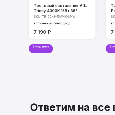
к
Трековый светильник Alfa
Т
0-
Trinity 4000K 15Вт 36°
Po
3
-W
SKU:
TR199-3-15W4K-M-W
SK
встроенный светодиод
вс
мощность: 15 Вт
мо
7 190
₽
7
000 К
температура света: 4000 К
те
CRI: 90 Ra
CR
угол света: 36°
уг
В корзину
В 
Ответим на все