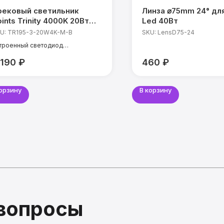
рековый светильник
Линза ⌀75mm 24° дл
ints Trinity 4000K 20Вт
Led 40Вт
0°
U:
TR195-3-20W4K-M-B
SKU:
LensD75-24
троенный светодиод
щность: 20 Вт
 190
₽
460
₽
мпература света: 4000 К
I: 90 Ra
ол света: 30°
корзину
В корзину
 вопросы