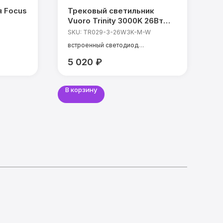
я Focus
Трековый светильник
К
Vuoro Trinity 3000K 26Вт
в
36°
SKU:
TR029-3-26W3K-M-W
S
встроенный светодиод
мощность: 26 Вт
5 020
₽
8
температура света: 3000 К
CRI: 90 Ra
угол света: 36°
В корзину
В 