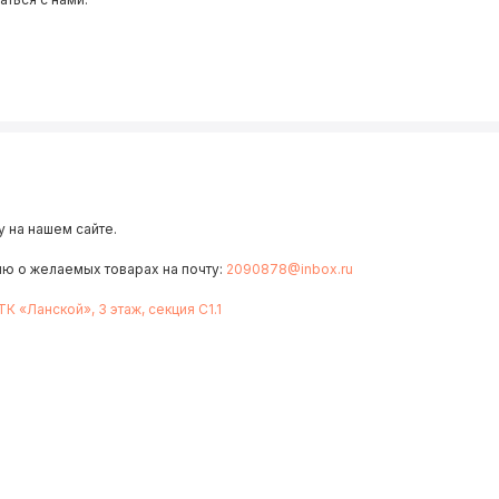
 на нашем сайте.
ию о желаемых товарах на почту:
2090878@inbox.ru
 ТК «Ланской», 3 этаж, секция С1.1