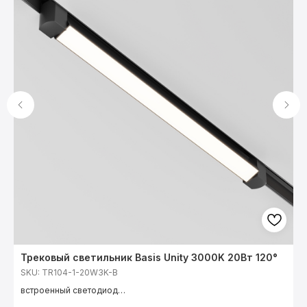
Трековый светильник Basis Unity 3000K 20Вт 120°
Ш
SKU:
TR104-1-20W3K-B
S
встроенный светодиод
мощность: 20 Вт