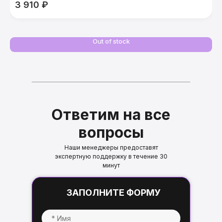
3 910
₽
3
температура света: 3000 К
CRI: 90 Ra
угол света: 120°
Out of stock
Ответим на все
вопросы
Наши менеджеры предоставят
экспертную поддержку в течение 30
минут
ЗАПОЛНИТЕ ФОРМУ