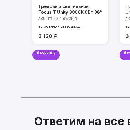
итания
Трековый светильник
Т
ty
Focus T Unity 3000K 6Вт 36°
Un
SKU:
TR142-1-6W3K-B
SK
встроенный светодиод
вс
мощность: 6 Вт
мо
3 120
₽
3
температура света: 3000 К
те
CRI: 90 Ra
CR
угол света: 36°
уг
В корзину
В 
Ответим на все