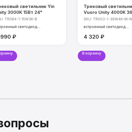
рековый светильник Yin
Трековый светильн
ity 3000K 15Вт 24°
Vuoro Unity 4000K 3
U:
TR084-1-15W3K-B
SKU:
TR003-1-36W4K-M-
троенный светодиод
встроенный светодиод
щность: 15 Вт
мощность: 36 Вт
 990
₽
4 320
₽
мпература света: 3000 К
температура света: 4000 
I: 90 Ra
CRI: 90 Ra
ол света: 24°
угол света: 36°
корзину
В корзину
 вопросы