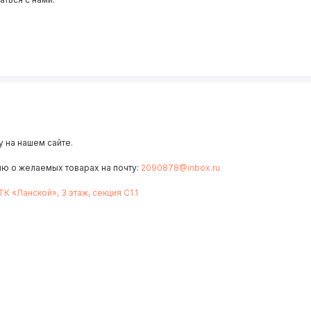
 на нашем сайте.
ию о желаемых товарах на почту:
2090878@inbox.ru
 ТК «Ланской», 3 этаж, секция С1.1