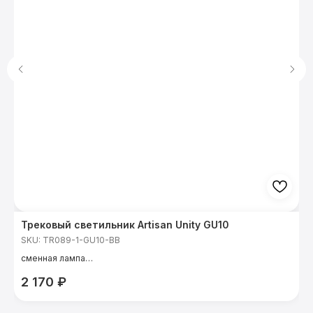
Трековый светильник Artisan Unity GU10
Т
5
SKU:
TR089-1-GU10-BB
S
сменная лампа
цоколь: GU10
в
2 170
₽
м
т
C