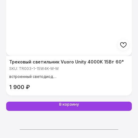
Трековый светильник Vuoro Unity 4000K 15Вт 60°
Т
SKU:
TR003-1-15W4K-W-W
S
встроенный светодиод
в
мощность: 15 Вт
м
1 900
₽
температура света: 4000 К
т
CRI: 90 Ra
C
угол света: 60°
у
В корзину