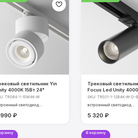
рековый светильник Yin
Трековый светильн
ity 4000K 15Вт 24°
Focus Led Unity 4000
50° Dim Triac
U:
TR084-1-15W4K-W
SKU:
TR021-1-12B4K-W-D-
троенный светодиод
встроенный светодиод
щность: 15 Вт
мощность: 12 Вт
 990
₽
5 320
₽
мпература света: 4000 К
температура света: 4000 
I: 90 Ra
CRI: 90 Ra
ол света: 24°
угол света: 50°
корзину
В корзину