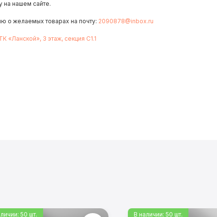
 на нашем сайте.
ию о желаемых товарах на почту:
2090878@inbox.ru
 ТК «Ланской», 3 этаж, секция С1.1