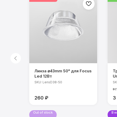
к
Линза ⌀43mm 50° для Focus
Т
K 12Вт
Led 12Вт
Un
SKU:
LensD38-50
SK
вс
мо
260
₽
3
те
CR
уг
Out of stock
В 