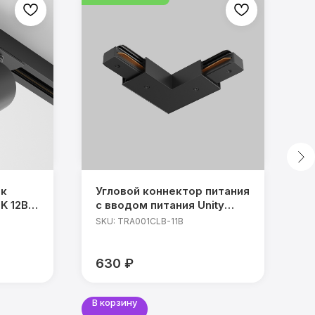
ик
Угловой коннектор питания
Т
K 12Вт
с вводом питания Unity
F
черный
B
SKU:
TRA001CLB-11B
S
с
ц
630
₽
2
К
В корзину
В 