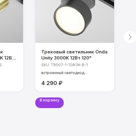
ик
Трековый светильник Onda
Т
K 12Вт
Unity 3000K 12Вт 120°
V
S
SKU:
TR007-1-12W3K-B-1
S
встроенный светодиод
в
мощность: 12 Вт
м
4 290
₽
3
К
температура света: 3000 К
т
CRI: 90 Ra
CR
угол света: 120°
у
В корзину
В 