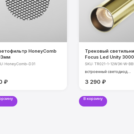
ветофильтр HoneyComb
Трековый светильн
33мм
Focus Led Unity 3000
50°
U:
HoneyComb-D31
SKU:
TR021-1-12W3K-W-BB
встроенный светодиод
мощность: 12 Вт
0
₽
3 290
₽
температура света: 3000 
CRI: 90 Ra
угол света: 50°
корзину
В корзину