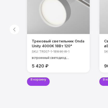
к
Трековый светильник Onda
С
K 12Вт
Unity 4000K 18Вт 120°
⌀
W
SKU:
TR007-1-18W4K-W-1
SK
встроенный светодиод
мощность: 18 Вт
5 420
₽
9
температура света: 4000 К
CRI: 90 Ra
угол света: 120°
В корзину
В 