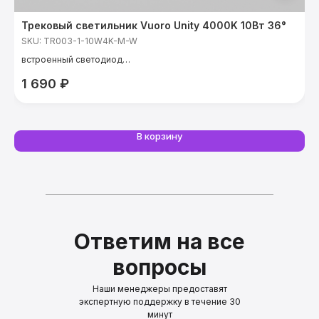
Трековый светильник Vuoro Unity 4000K 10Вт 36°
Т
SKU:
TR003-1-10W4K-M-W
S
встроенный светодиод
с
мощность: 10 Вт
ц
1 690
₽
температура света: 4000 К
CRI: 90 Ra
угол света: 36°
В корзину
Ответим на все
вопросы
Наши менеджеры предоставят
экспертную поддержку в течение 30
минут